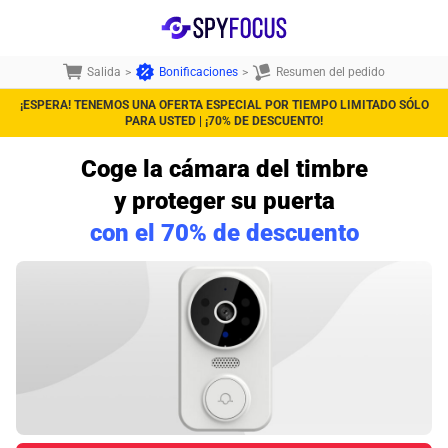
Salida
>
Bonificaciones
>
Resumen del pedido
¡ESPERA! TENEMOS UNA OFERTA ESPECIAL POR TIEMPO LIMITADO SÓLO
PARA USTED | ¡70% DE DESCUENTO!
Coge la cámara del timbre
y proteger su puerta
con el 70% de descuento