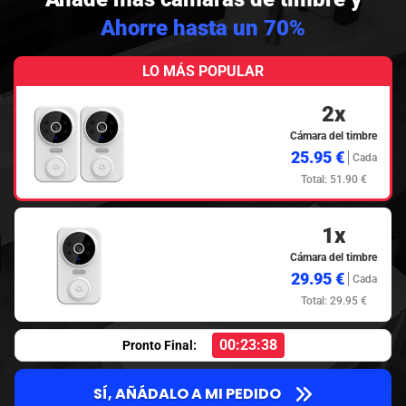
Ahorre hasta un 70%
LO MÁS POPULAR
2x
Cámara del timbre
25.95 €
Cada
Total: 51.90 €
1x
Cámara del timbre
29.95 €
Cada
Total: 29.95 €
00:23:37
Pronto Final:
SÍ, AÑÁDALO A MI PEDIDO