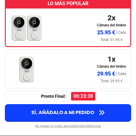
LO MÁS POPULAR
2x
Cámara del timbre
25.95 €
Cada
Total: 51.90 €
1x
Cámara del timbre
29.95 €
Cada
Total: 29.95 €
00:23:37
Pronto Final:
SÍ, AÑÁDALO A MI PEDIDO
No gracias, no quiero aprovechar esta oferta única