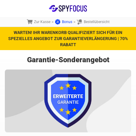
Zur Kasse
>
Bonus
>
Bestellübersicht
WARTEN! IHR WARENKORB QUALIFIZIERT SICH FÜR EIN
SPEZIELLES ANGEBOT ZUR GARANTIEVERLÄNGERUNG | 70%
RABATT
Garantie-Sonderangebot